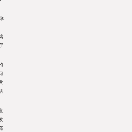
学
斗
础
守
的
问
发
结
发
教
高