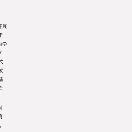
开展
于
自学
习
式
教
基
质
科
育
，