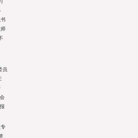
习
小
以书
教师
不
委员
庄
开
会
报
次专
整