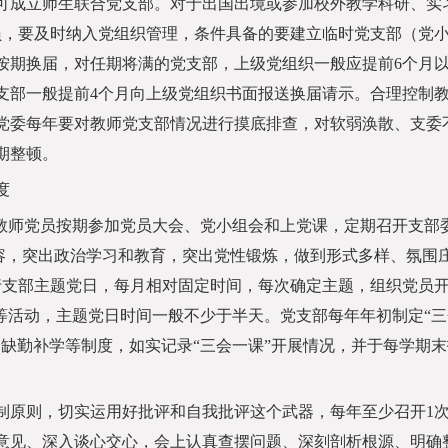
可成立师生联合党支部。对于出国出境或参加校外教学科研、实
员，要及时纳入党组织管理，条件具备的要建立临时党支部（党
持按期换届，对任期将满的党支部，上级党组织一般应提前6个月
支部一般提前4个月向上级党组织书面报送换届请示。合理控制
校党委每年要对教师党支部情况进行摸底排查，对软弱涣散、支委
期整顿。
度
师党员按期参加党员大会、党小组会和上党课，定期召开支部
内容，突出政治学习和教育，突出党性锻炼，做到形式多样、氛围
行支部主题党日，每月相对固定时间，每次确定主题，组织党员
等活动，主题党日时间一般不少于半天。党支部每年年初制定“三
缺勤补学等制度，如实记录“三会一课”开展情况，并于每学期末
原则，切实运用好批评和自我批评这个武器，每年至少召开1
意见、深入谈心交心，会上认真查摆问题、深刻剖析根源、明确