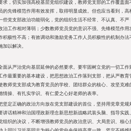
求，切实加强高校基层党组织建设，教师党支部的工作覆盖面
员的先锋模范作用有效发挥，取得明显成效。但也应当看到，高
一些党支部政治功能弱化，党的组织生活不经常、不认真、不严
政治工作相对薄弱；少数教师党员党的意识不强、先锋模范作用
作积极性不高；有效调动和激励党务工作人员积极性的机制办法
施加以解决。
面从严治党向基层延伸的必然要求。要牢固树立党的一切工作
工作最重要的基本建设，把思想政治工作落到支部，把从严教育
使教师党支部成为教育党员的学校、团结群众的核心、攻坚克难
德情操、有扎实学识、有仁爱之心好老师的表率。
坚定正确的政治方向放在党支部建设的首位，坚持用党章党规
要讲话精神和治国理政新理念新思想新战略武装头脑、指导实践
党组织的决议，不断增强教师党员的政治意识、大局意识、核心
动上同以习近平同志为核心的党中央保持高度一致，坚定不移维