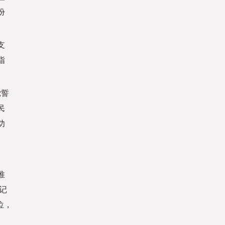
份
支
指
党誓
民
劝
推
记
位，