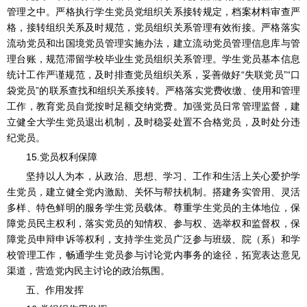
管理之中。严格执行学生党员党组织关系接转规定，档案材料审查严
格，接转组织关系及时规范，党员组织关系管理有效衔接。严格落实
流动党员和出国境党员管理实施办法，建立流动党员管理信息库与管
理台账，规范滞留学校毕业生党员组织关系管理。学生党员基本信息
统计工作严谨规范，及时排查党员组织关系，妥善做好“失联党员”“口
袋党员”的联系查找和组织关系接转。严格落实党费收缴、使用和管理
工作，教育党员自觉按时足额交纳党费。加强党员日常管理监督，建
立健全大学生党员退出机制，及时稳妥处置不合格党员，及时处分违
纪党员。
15.党员权利保障
坚持以人为本，从政治、思想、学习、工作和生活上关心爱护学
生党员，建立健全党内激励、关怀与帮扶机制。搭建务实管用、灵活
多样、特色鲜明的服务学生党员载体。尊重学生党员的主体地位，保
障党员民主权利，落实党员的知情权、参与权、选举权和监督权，保
障党员申辩申诉等权利，支持学生党员广泛参与班级、院（系）和学
校管理工作，畅通学生党员参与讨论党内事务的途径，拓宽表达意见
渠道，营造党内民主讨论的政治氛围。
五、作用发挥