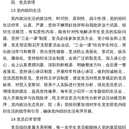
四、党员管理
13.党内组织生活
党内政治生活的政治性、时代性、原则性、战斗性强，党的组织
生活经常、认真、严肃，坚持不懈用好批评和自我批评这个武器。组
织生活规范，有实质性内容，能有针对性地解决学生党员的实际问
题。坚持“三会一课”制度，党员必须参加党员大会、党小组会和上党
课，党支部定期召开支部委员会会议。“三会一课”结合学生特点，突
出政治学习和教育，突出党性锻炼，坚决防止表面化、形式化、娱乐
化、庸俗化。坚持组织生活会制度，会前广泛听取意见、深入谈心交
心，会上认真查摆问题、深刻剖析根源、明确整改方向，会后逐一整
改落实。坚持谈心谈话制度，开展经常性谈心谈话，做到坦诚相见，
交流思想和意见。坚持民主评议制度，督促党员对照党章规定的党员
标准、对照入党誓词、联系个人实际进行党性分析，强化党员意识，
增强党的观念，提高党性修养。每年至少召开一次专题组织生活会，
深入开展批评与自我批评，民主评议党员与党性分析评议活动规范有
序，党内政治生态良好。院（系）党组织要加强对学生党支部党内组
织生活的指导和引导，确保党内组织生活有序开展。
14.党员日常管理
党员组织隶属关系明晰，每一名学生党员都能纳入党的基层组织