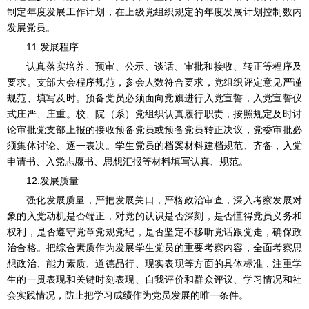
制定年度发展工作计划，在上级党组织规定的年度发展计划控制数内
发展党员。
11.发展程序
认真落实培养、预审、公示、谈话、审批和接收、转正等程序及
要求。支部大会程序规范，参会人数符合要求，党组织评定意见严谨
规范、填写及时。预备党员必须面向党旗进行入党宣誓，入党宣誓仪
式庄严、庄重。校、院（系）党组织认真履行职责，按照规定及时讨
论审批党支部上报的接收预备党员或预备党员转正决议，党委审批必
须集体讨论、逐一表决。学生党员的档案材料建档规范、齐备，入党
申请书、入党志愿书、思想汇报等材料填写认真、规范。
12.发展质量
强化发展质量，严把发展关口，严格政治审查，深入考察发展对
象的入党动机是否端正，对党的认识是否深刻，是否懂得党员义务和
权利，是否遵守党章党规党纪，是否坚定不移听党话跟党走，确保政
治合格。把综合素质作为发展学生党员的重要考察内容，全面考察思
想政治、能力素质、道德品行、现实表现等方面的具体标准，注重学
生的一贯表现和关键时刻表现、自我评价和群众评议、学习情况和社
会实践情况，防止把学习成绩作为党员发展的唯一条件。