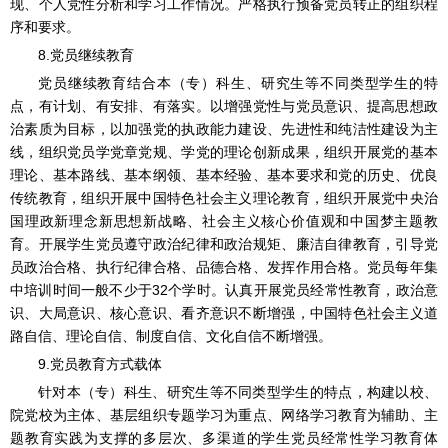
现、个人党性分析和学习工作情况。严格执行预备党员转正的组织程
序和要求。
8.党员继续教育
党员继续教育结合本（专）科生、研究生等不同类型学生的特
点，有计划、有安排、有落实。以增强党性与党员意识、提高思想政
治素质为目标，以加强党的执政能力建设、先进性和纯洁性建设为主
线，组织党员学党章党规、学党的理论创新成果，组织开展党的基本
理论、基本路线、基本纲领、基本经验、基本要求和党的历史、优良
传统教育，组织开展中国特色社会主义理论教育，组织开展党中央治
国理政新理念新思想新战略、社会主义核心价值观和中国梦主题教
育。开展学生党员遵守政治纪律和政治规矩、廉洁自律教育，引导党
员政治合格、执行纪律合格、品德合格、发挥作用合格。党员每年集
中培训时间一般不少于32个学时。认真开展党员经常性教育，政治意
识、大局意识、核心意识、看齐意识不断增强，中国特色社会主义道
路自信、理论自信、制度自信、文化自信不断增强。
9.党员教育方式载体
针对本（专）科生、研究生等不同类型学生的特点，构建以校、
院党校为主体、基层组织专题学习为重点、网络学习教育为辅助、主
题教育实践为支撑的多层次、多渠道的学生党员经常性学习教育体