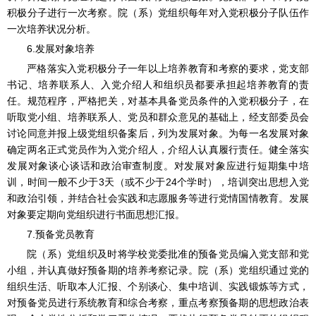
积极分子进行一次考察。院（系）党组织每年对入党积极分子队伍作
一次培养状况分析。
6.发展对象培养
严格落实入党积极分子一年以上培养教育和考察的要求，党支部
书记、培养联系人、入党介绍人和组织员都要承担起培养教育的责
任。规范程序，严格把关，对基本具备党员条件的入党积极分子，在
听取党小组、培养联系人、党员和群众意见的基础上，经支部委员会
讨论同意并报上级党组织备案后，列为发展对象。为每一名发展对象
确定两名正式党员作为入党介绍人，介绍人认真履行责任。健全落实
发展对象谈心谈话和政治审查制度。对发展对象应进行短期集中培
训，时间一般不少于3天（或不少于24个学时），培训突出思想入党
和政治引领，并结合社会实践和志愿服务等进行党情国情教育。发展
对象要定期向党组织进行书面思想汇报。
7.预备党员教育
院（系）党组织及时将学校党委批准的预备党员编入党支部和党
小组，并认真做好预备期的培养考察记录。院（系）党组织通过党的
组织生活、听取本人汇报、个别谈心、集中培训、实践锻炼等方式，
对预备党员进行系统教育和综合考察，重点考察预备期的思想政治表