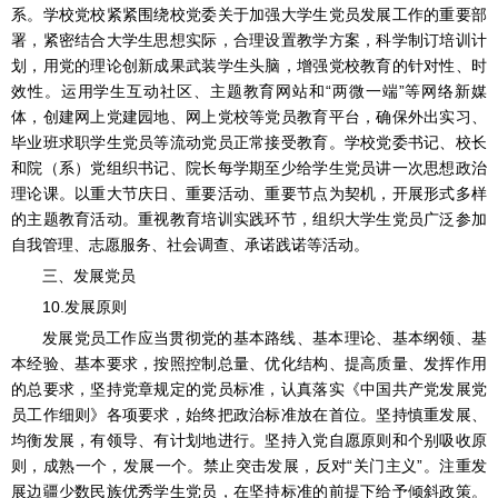
系。学校党校紧紧围绕校党委关于加强大学生党员发展工作的重要部
署，紧密结合大学生思想实际，合理设置教学方案，科学制订培训计
划，用党的理论创新成果武装学生头脑，增强党校教育的针对性、时
效性。运用学生互动社区、主题教育网站和“两微一端”等网络新媒
体，创建网上党建园地、网上党校等党员教育平台，确保外出实习、
毕业班求职学生党员等流动党员正常接受教育。学校党委书记、校长
和院（系）党组织书记、院长每学期至少给学生党员讲一次思想政治
理论课。以重大节庆日、重要活动、重要节点为契机，开展形式多样
的主题教育活动。重视教育培训实践环节，组织大学生党员广泛参加
自我管理、志愿服务、社会调查、承诺践诺等活动。
三、发展党员
10.发展原则
发展党员工作应当贯彻党的基本路线、基本理论、基本纲领、基
本经验、基本要求，按照控制总量、优化结构、提高质量、发挥作用
的总要求，坚持党章规定的党员标准，认真落实《中国共产党发展党
员工作细则》各项要求，始终把政治标准放在首位。坚持慎重发展、
均衡发展，有领导、有计划地进行。坚持入党自愿原则和个别吸收原
则，成熟一个，发展一个。禁止突击发展，反对“关门主义”。注重发
展边疆少数民族优秀学生党员，在坚持标准的前提下给予倾斜政策。