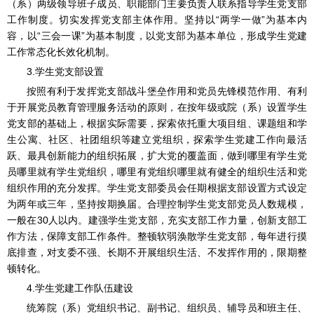
（系）两级领导班子成员、职能部门主要负责人联系指导学生党支部
工作制度。切实发挥党支部主体作用。坚持以“两学一做”为基本内
容，以“三会一课”为基本制度，以党支部为基本单位，形成学生党建
工作常态化长效化机制。
3.学生党支部设置
按照有利于发挥党支部战斗堡垒作用和党员先锋模范作用、有利
于开展党员教育管理服务活动的原则，在按年级或院（系）设置学生
党支部的基础上，根据实际需要，探索依托重大项目组、课题组和学
生公寓、社区、社团组织等建立党组织，探索学生党建工作向最活
跃、最具创新能力的组织拓展，扩大党的覆盖面，做到哪里有学生党
员哪里就有学生党组织，哪里有党组织哪里就有健全的组织生活和党
组织作用的充分发挥。学生党支部委员会任期根据支部设置方式设定
为两年或三年，坚持按期换届。合理控制学生党支部党员人数规模，
一般在30人以内。建强学生党支部，充实支部工作力量，创新支部工
作方法，保障支部工作条件。整顿软弱涣散学生党支部，每年进行摸
底排查，对支委不强、长期不开展组织生活、不发挥作用的，限期整
顿转化。
4.学生党建工作队伍建设
统筹院（系）党组织书记、副书记、组织员、辅导员和班主任、