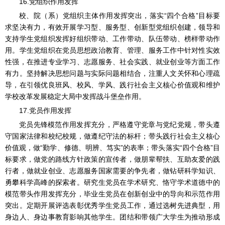
16.党组织作用发挥
校、院（系）党组织主体作用发挥突出，落实“四个合格”目标要
求坚决有力，有效开展学习型、服务型、创新型党组织创建，领导和
支持学生党组织发挥好组织带动、工作带动、队伍带动、榜样带动作
用。学生党组织在党员思想政治教育、管理、服务工作中针对性实效
性强，在推进专业学习、志愿服务、社会实践、就业创业等方面工作
有力。坚持解决思想问题与实际问题相结合，注重人文关怀和心理疏
导，在引领优良班风、校风、学风、践行社会主义核心价值观和维护
学校改革发展稳定大局中发挥战斗堡垒作用。
17.党员作用发挥
党员先锋模范作用发挥充分，严格遵守党章与党纪党规，带头遵
守国家法律和校纪校规，做遵纪守法的标杆；带头践行社会主义核心
价值观，做“勤学、修德、明辨、笃实”的表率；带头落实“四个合格”目
标要求，做党的路线方针政策的宣传者，做朋辈帮扶、互助友爱的践
行者，做就业创业、志愿服务国家需要的争先者，做钻研科学知识、
勇攀科学高峰的探索者。研究生党员在学术研究、恪守学术道德中的
模范带头作用发挥充分，毕业生党员在创新创业中的导向和示范作用
突出。定期开展评选表彰优秀学生党员工作，通过选树先进典型，用
身边人、身边事教育影响其他学生。团结和带领广大学生为推动形成