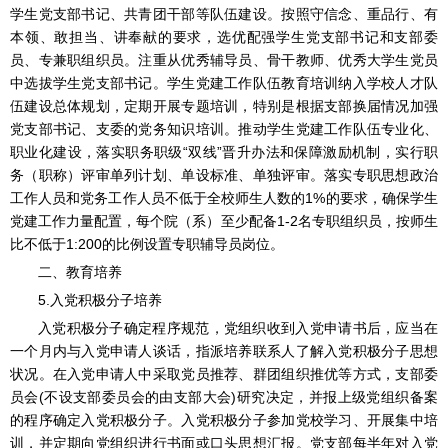
学生党支部书记、共青团干部等队伍建设。按照守信念、重品行、有
本领、敢担当、讲奉献的要求，选优配强学生党支部书记和支部委
员、专兼职组织员。注重从优秀辅导员、骨干教师、优秀大学生党员
中选拔学生党支部书记。学生党建工作队伍教育培训纳入学校人才队
伍建设总体规划，定期开展专题培训，特别是根据支部换届情况加强
党支部书记、支委的党务知识培训。推动学生党建工作队伍专业化、
职业化建设，落实职务职级“双线”晋升办法和保障激励机制，实行职
务（职称）评审单列计划、单设标准、单独评审。落实专职思想政治
工作人员和党务工作人员不低于全校师生人数的1%的要求，确保学生
党建工作力量配置，每个院（系）至少配备1-2名专职组织员，按师生
比不低于1:200的比例设置专职辅导员岗位。
二、教育培养
5.入党积极分子培养
入党积极分子确定程序规范，党组织收到入党申请书后，应当在
一个月内与入党申请人谈话，指派培养联系人了解入党积极分子思想
状况。在入党申请人中采取党员推荐、群团组织推优等方式，支部委
员会(不设支部委员会的由支部大会)研究决定，并报上级党组织备案
的程序确定入党积极分子。入党积极分子参加党校学习、开展集中培
训，并定期向党组织进行书面或口头思想汇报。党支部每半年对入党