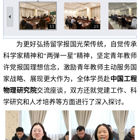
1/3
2/3
3
为更好弘扬留学报国光荣传统，自觉传承
科学家精神和“两弹一星”精神，坚定青年教师
许党报国理想信念，激励青年教师主动服务国
家战略、展现更大作为，全体学员赴
中国工程
物理研究院
交流座谈，双方还就党建工作、科
学研究和人才培养等方面进行了深入探讨。