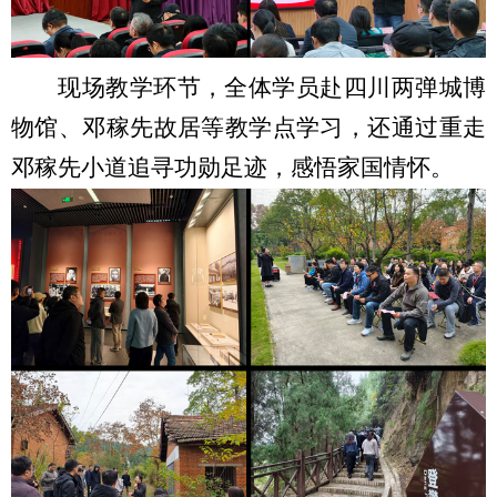
现场教学环节，全体学员赴四川两弹城博
物馆、邓稼先故居等教学点学习，还通过重走
邓稼先小道追寻功勋足迹，感悟家国情怀。