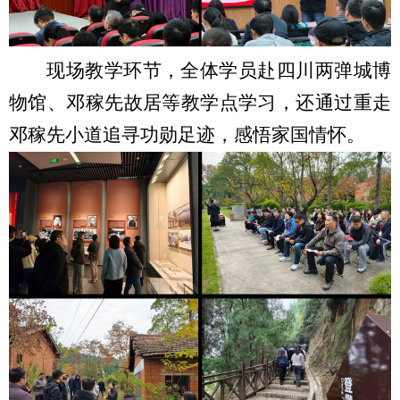
现场教学环节，全体学员赴四川两弹城博
物馆、邓稼先故居等教学点学习，还通过重走
邓稼先小道追寻功勋足迹，感悟家国情怀。