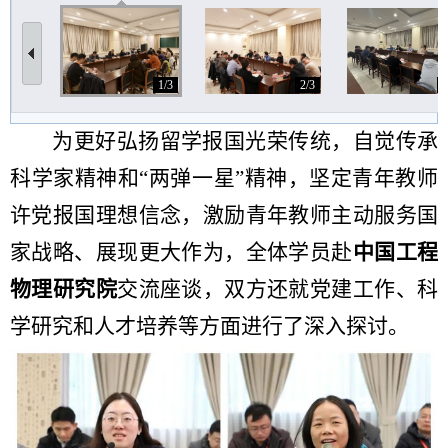
1/3
2/3
3
为更好弘扬留学报国光荣传统，自觉传承
科学家精神和“两弹一星”精神，坚定青年教师
许党报国理想信念，激励青年教师主动服务国
家战略、展现更大作为，全体学员赴
中国工程
物理研究院
交流座谈，双方还就党建工作、科
学研究和人才培养等方面进行了深入探讨。