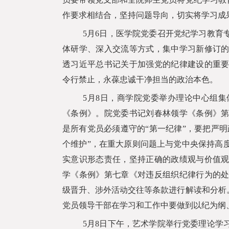
作要求相结合，坚持问题导向，切实将学习成
5
月
6
日，医学院党委召开党纪学习教育
体研学、深入交流等方式，集中学习新修订
透习近平总书记关于加强党的纪律建设的重
令行禁止，永葆忠诚干净担当的政治本色。
5
月
8
日，商学院党委举办理论中心组集
《条例》。院党委书记刘春林领学《条例》
是所有党员必须遵守的“第一纪律”，要把严明
个维护”，在重大原则问题上与党中央保持高
实意识形态责任，坚持正确的政绩观与价值
学《条例》第七章《对违反组织纪律行为的
级晋升、涉外活动交往等条款进行解读和分析
党员领导干部在学习和工作中要做到以纪为纲
5
月
8
日下午，艺术学院举行党委理论学