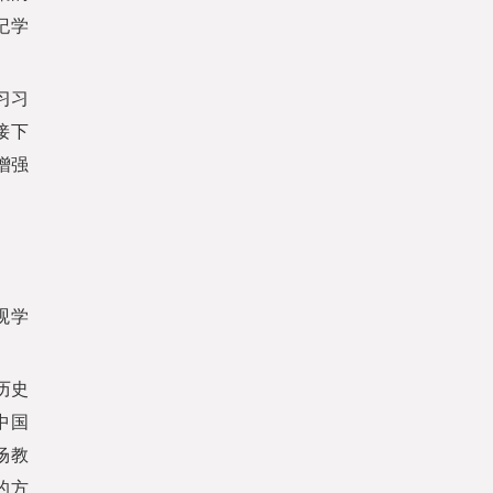
纪学
习习
接下
增强
观学
历史
中国
场教
的方