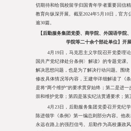
切期待和给我校留学归国青年学者重要回信
教育向纵深开展。截至
2024
年
5
月
10
日，官方
逾
30
篇。
【后勤服务集团党委、商学院、外国语学院
学院等二十余个部处单位】开
4
月
19
日，马克思主义学院召开党委理论
国共产党纪律处分条例〉解读》的专题党课
解决思想问题，也是为了解决行动问题。围绕
修改具体情况等内容，王建华详细解读了《
是将“两个维护”的要求贯穿始终；第二是进
崇和维护党章；第四是落实纪法贯通要求；第
4
月
23
日，后勤服务集团党委召开党纪学
陈进领学《条例》第一编总则部分内容。他表
永远在路上的强烈信号。后勤作为高校廉政