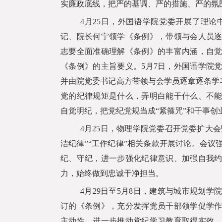
实廉政底线，把严的基调、严的措施、严的氛
4
月
25
日，外国语学院党委开展了理论
记、院长何宁领学《条例》，带领与会人员
志要全面准确理解《条例》的丰富内涵，自
《条例》的主旨要义。
5
月
7
日，外国语学院
并由院党委书记高方带领与会学员逐章逐条学习
党的纪律规矩是什么，弄明白能干什么、不
自觉明纪，把党纪党规当成“紧箍咒”和干事创
4
月
25
日，物理学院党委召开党委扩大会
洁纪律”“工作纪律”相关条款开展讨论。会
纪、守纪，进一步强化纪律意识、加强自我
力，始终做到忠诚干净担当。
4
月
29
日至
5
月
8
日，建筑与城市规划学
订的《条例》，充分发挥党员干部领学促学
主动性，进一步推动党纪学习教育取得实效