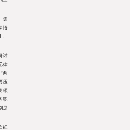
、集
深悟
止、
研讨
纪律
“两
要压
良领
务职
别是
。
石红