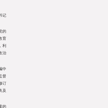
书记
党的
教育
，利
政治
编中
监督
修订
表及
案的