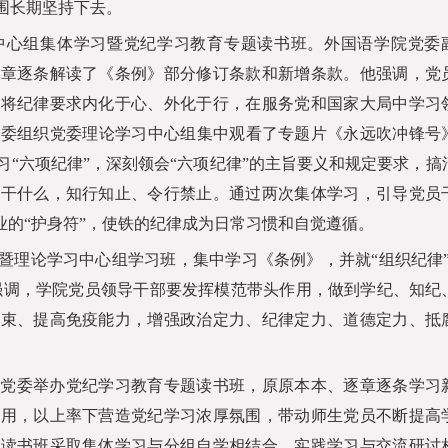
围长期坚持下去。
中心组集体学习暨党纪学习教育专题读书班。外国语学院党委
逐章逐条解读了《条例》部分修订条款和新增条款。他强调，党
觉将纪律要求内化于心、外化于行，在服务党和国家大局中学习
党委组织党委理论学习中心组集中观看了专题片《永远吹冲锋号
“六项纪律”，深刻领会“六项纪律”的主旨要义和规定要求，搞
能干什么，知行知止、令行禁止。通过两次集体学习，引导党员
业的“护身符”，使铁的纪律成为日常习惯和自觉遵循。
暨理论学习中心组学习班，集中学习《条例》，并就“组织纪律”
议强调，学院党员领导干部要发挥模范带头作用，做到学纪、知纪
约束、提高免疫能力，增强政治定力、纪律定力、道德定力、抵
院党委举办党纪学习教育专题读书班，原原本本、逐章逐条学习
作用，以上率下营造党纪学习浓厚氛围，带动师生党员不断提高
。读书班采取集体学习与分组自学相结合、实践学习与交流研讨