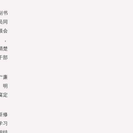
副书
员同
领会
》，
清楚
干部
“廉
、明
腐定
新修
学习
相结