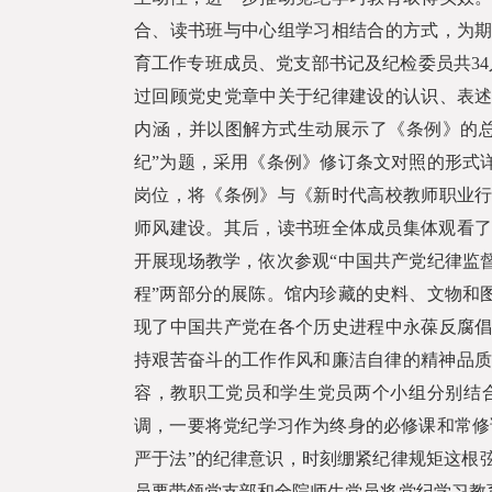
合、读书班与中心组学习相结合的方式，为
育工作专班成员、党支部书记及纪检委员共
34
过回顾党史党章中关于纪律建设的认识、表
内涵，并以图解方式生动展示了《条例》的
纪”为题，采用《条例》修订条文对照的形式
岗位，将《条例》与《新时代高校教师职业
师风建设。其后，读书班全体成员集体观看
开展现场教学，依次参观“中国共产党纪律监
程”两部分的展陈。馆内珍藏的史料、文物和
现了中国共产党在各个历史进程中永葆反腐
持艰苦奋斗的工作作风和廉洁自律的精神品
容，教职工党员和学生党员两个小组分别结
调，一要将党纪学习作为终身的必修课和常修
严于法”的纪律意识，时刻绷紧纪律规矩这根
员要带领党支部和全院师生党员将党纪学习教