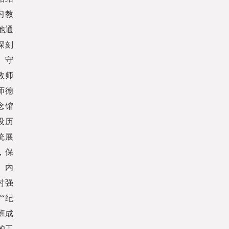
习教
他通
深刻
、守
教师
师德
念馆
设历
统展
，保
》内
时强
“纪
班成
的工