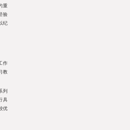
的重
经验
以纪
工作
习教
系列
行具
校优