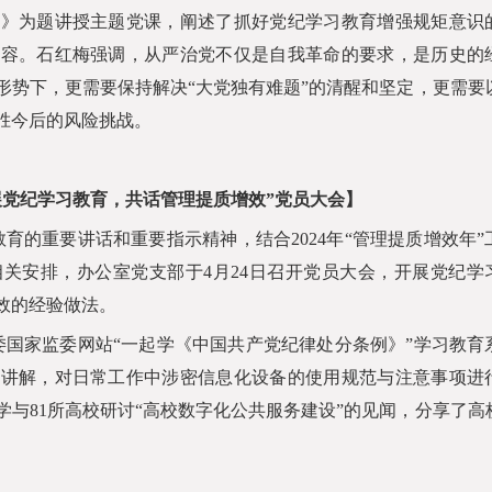
识》为题讲授主题党课，阐述了抓好党纪学习教育增强规矩意识
内容。石红梅强调，从严治党不仅是自我革命的要求，是历史的
形势下，更需要保持解决“大党独有难题”的清醒和坚定，更需要
胜今后的风险挑战。
展党纪学习教育，共话管理提质增效”党员大会】
教育的重要讲话和重要指示精神，结合
2024
年“管理提质增效年”
相关安排，办公室党支部于
4
月
24
日召开党员大会，开展党纪学
效的经验做法。
国家监委网站“一起学《中国共产党纪律处分条例》”学习教育
传讲解，对日常工作中涉密信息化设备的使用规范与注意事项进
学与
81
所高校研讨“高校数字化公共服务建设”的见闻，分享了高