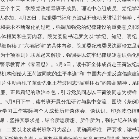
期三个半天，学院党政领导班子成员、理论中心组成员、党纪学
人参加。
4
月
29
日，院党委书记印兴波做开班动员讲话并领学，
述和要求不断深化的过程，强调加强党的纪律建设的重要意义和
总体框架和主要内容。院党委副书记罗文以“学纪、知纪、明纪
详细解读了“六项纪律”的具体内容。院党委纪检委员沈丽珍立足
行为十项准则》联系起来解读，强调要以筑牢纪律规矩意识强化
了警示教育片《零容忍》。
5
月
6
日，读书班全体成员赴王荷波纪
督机构创始人王荷波同志的生平事迹”和“中国共产党反腐倡廉建
图片生动再现了革命先驱王荷波同志“品重柱石”的崇高精神，系
倡廉、正风肃纪的政治本色，引导党员同志以王荷波同志为榜样
质。
5
月
8
日下午，读书班开展分组研讨与集中交流，围绕《条例
合学习工作实际与个人成长历程谈体会、谈认识。印兴波总结
课，坚持实事求是，结合所思所想、所作所为，强化“纪在法前”
弦；二要以此次读书班学习为起点，明确高标准、严要求，读书
育不断推向高潮；三要将开展党纪学习教育与“管理提质增效年”