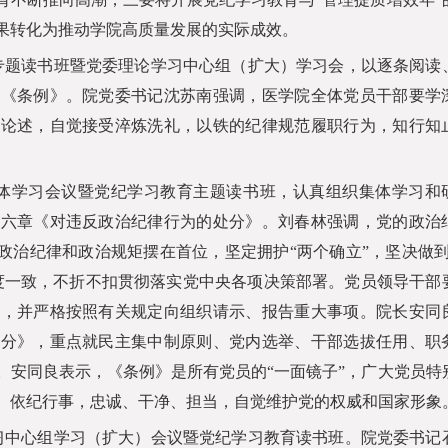
果转化为推动学院高质量发展的实际成效。
专题读书班暨党委理论学习中心组（扩大）学习会，以逐条阅读
的《条例》。院党委书记沈苏南强调，医学院全体党员干部要学
要论述，自觉接受淬炼洗礼，以铁的纪律规范履职行为，知行知
体学习会议暨党纪学习教育主题读书班，认真组织集体学习和
第六章《对违反政治纪律行为的处分》。刘春林强调，党的政治
政治纪律和政治规矩摆在首位，坚定拥护“两个确立”，坚决做到
度一致，不折不扣贯彻落实党中央各项决策部署。党员领导干部
观，并严格按照有关规定向组织请示、报告重大事项。院长安同
处分》，重点就民主集中制原则、党内选举、干部选拔任用、职
。安同良表示，《条例》是所有党员的“一面镜子”，广大党员特
、依纪行事，忠诚、干净、担当，自觉维护党的权威和国家形象
习中心组学习（扩大）会议暨党纪学习教育读书班。院党委书记