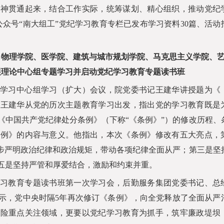
精神贯通起来，结合工作实际，统筹谋划、精心组织，推动党纪
公众号
“
南大组工
”
党纪学习教育专栏已发布学习资料
30
篇、活动
、物理学院、医学院、建筑与城市规划学院、马克思主义学院、
展理论中心组专题学习并启动党纪学习教育专题读书班
学习中心组学习（扩大）会议，院党委书记王建华讲授题为《
。王建华从党的历次主题教育学习出发，指出党的学习教育既是
《中国共产党纪律处分条例》（下称“《条例》”）的修改历程、
条例》的内容与意义。他指出，本次《条例》修改有五大亮点，
一步严明政治纪律和政治规矩，带动各项纪律全面从严；第三是坚
五是坚持严管和厚爱结合，激励和约束并重。
习教育专题读书班第一次学习会，后勤服务集团党委书记、总
示，党中央时隔
5
年再次修订《条例》，向全党释放了全面从严
风险重点关注领域，更要以党纪学习教育为抓手，筑牢廉政堤坝