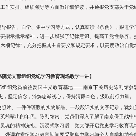
、工作安排、组织领导等方面做详细解读，并通报党支部关于党
辅导报告、自学、集中学习等方式，认真研读《条例》，跟进学
重要指示批示精神，进一步增强了纪律意识、提高了党性修养。
“六项纪律”，充分把握其主旨要义和规定要求，以高度政治自觉
书院党支部组织党纪学习教育现场教学一讲】
部组织党员前往爱国主义教育基地——南京下关历史陈列馆参
史，坚定信念，淬炼忠诚初心，保持清廉本色，汲取前行力量。
史照片、一件件斑驳的实物展品、一段段详实的文字记录，犹如
、英雄辈出的年代。陈列馆内，党员们深入了解了南京保卫战中
及灵魂的精神洗礼。沉浸式学习后，党支部开启党史学习教育现
》，强调在党纪学习教育期间要采取集中学习与个人自学相结合