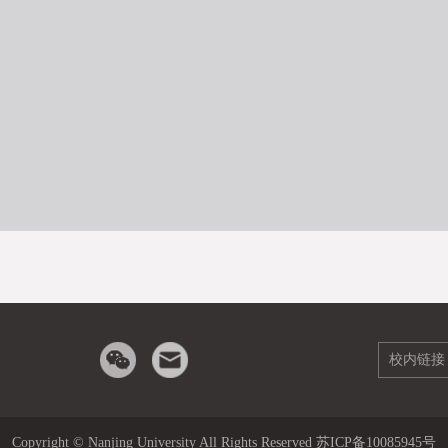
校内链接
Copyright © Nanjing University All Rights Reserved 苏ICP备10085945号