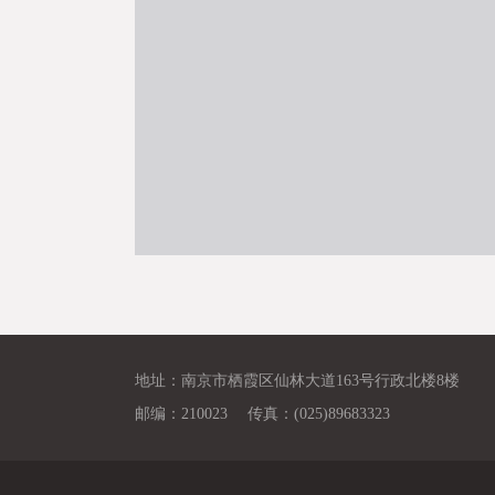
地址：南京市栖霞区仙林大道163号行政北楼8楼
邮编：210023 传真：(025)89683323