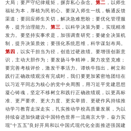
大局；要严守纪律规矩，摒弃私心杂念。
第二
，以师生
福祉为本，厚植为民初心。要深入师生一线，畅通反馈
渠道；要回应师生关切，解决急难愁盼；要优化管理服
务，提升治理能力。
第三
，以科学决策为要，实现精准
发力。要坚持实事求是，加强调查研究；要健全决策机
制，提升决策质效；要强化系统思维，科学谋划布局。
第四
，以实干担当为径，创造过硬政绩。要增强创新意
识，主动大胆作为；要发扬斗争精神，聚力攻坚克难；
要完善考核评价，激发干事活力。谭铁牛指出，树立和
践行正确政绩观没有完成时，我们要更加紧密地团结在
以习近平同志为核心的党中央周围，用习近平党建思想
凝心铸魂，坚定不移树立和践行正确政绩观，以更高标
准、更严要求、更大力度、更实举措、更硬作风持续推
动学习教育走深走实，扎实推动学校高质量发展，为以
持续奋进加快建设中国特色世界一流南京大学，奋力实
现“十五五”良好开局和以中国式现代化全面推进强国建