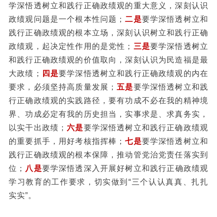
学深悟透树立和践行正确政绩观的重大意义，深刻认识
政绩观问题是一个根本性问题；
二是
要学深悟透树立和
践行正确政绩观的根本立场，深刻认识树立和践行正确
政绩观，起决定性作用的是党性；
三是
要学深悟透树立
和践行正确政绩观的价值取向，深刻认识为民造福是最
大政绩；
四是
要学深悟透树立和践行正确政绩观的内在
要求，必须坚持高质量发展；
五是
要学深悟透树立和践
行正确政绩观的实践路径，要有功成不必在我的精神境
界、功成必定有我的历史担当，实事求是、求真务实，
以实干出政绩；
六是
要学深悟透树立和践行正确政绩观
的重要抓手，用好考核指挥棒；
七是
要学深悟透树立和
践行正确政绩观的根本保障，推动管党治党责任落实到
位；
八是
要学深悟透深入开展好树立和践行正确政绩观
学习教育的工作要求，切实做到“三个认认真真、扎扎
实实”。