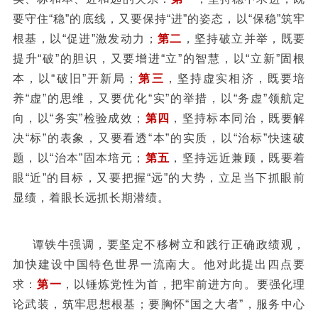
要守住“稳”的底线，又要保持“进”的姿态，以“保稳”筑牢
根基，以“促进”激发动力；
第二
，坚持破立并举，既要
提升“破”的胆识，又要增进“立”的智慧，以“立新”固根
本，以“破旧”开新局；
第三
，坚持虚实相济，既要培
养“虚”的思维，又要优化“实”的举措，以“务虚”领航定
向，以“务实”检验成效；
第四
，坚持标本同治，既要解
决“标”的表象，又要看透“本”的实质，以“治标”快速破
题，以“治本”固本培元；
第五
，坚持远近兼顾，既要着
眼“近”的目标，又要把握“远”的大势，立足当下抓眼前
显绩，着眼长远抓长期潜绩。
谭铁牛强调，要坚定不移树立和践行正确政绩观，
加快建设中国特色世界一流南大。他对此提出四点要
求：
第一
，以锤炼党性为首，把牢前进方向。要强化理
论武装，筑牢思想根基；要胸怀“国之大者”，服务中心