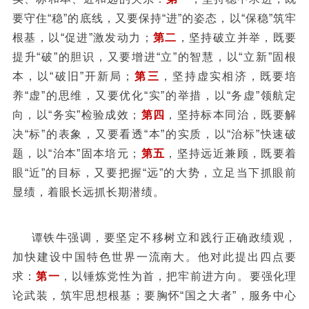
要守住“稳”的底线，又要保持“进”的姿态，以“保稳”筑牢
根基，以“促进”激发动力；
第二
，坚持破立并举，既要
提升“破”的胆识，又要增进“立”的智慧，以“立新”固根
本，以“破旧”开新局；
第三
，坚持虚实相济，既要培
养“虚”的思维，又要优化“实”的举措，以“务虚”领航定
向，以“务实”检验成效；
第四
，坚持标本同治，既要解
决“标”的表象，又要看透“本”的实质，以“治标”快速破
题，以“治本”固本培元；
第五
，坚持远近兼顾，既要着
眼“近”的目标，又要把握“远”的大势，立足当下抓眼前
显绩，着眼长远抓长期潜绩。
谭铁牛强调，要坚定不移树立和践行正确政绩观，
加快建设中国特色世界一流南大。他对此提出四点要
求：
第一
，以锤炼党性为首，把牢前进方向。要强化理
论武装，筑牢思想根基；要胸怀“国之大者”，服务中心