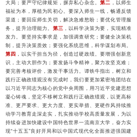
大局；要严守纪律规矩，摒弃私心杂念。
第二
，以师生
福祉为本，厚植为民初心。要深入师生一线，畅通反馈
渠道；要回应师生关切，解决急难愁盼；要优化管理服
务，提升治理能力。
第三
，以科学决策为要，实现精准
发力。要坚持实事求是，加强调查研究；要健全决策机
制，提升决策质效；要强化系统思维，科学谋划布局。
第四
，以实干担当为径，创造过硬政绩。要增强创新意
识，主动大胆作为；要发扬斗争精神，聚力攻坚克难；
要完善考核评价，激发干事活力。谭铁牛指出，树立和
践行正确政绩观没有完成时，我们要更加紧密地团结在
以习近平同志为核心的党中央周围，用习近平党建思想
凝心铸魂，坚定不移树立和践行正确政绩观，以更高标
准、更严要求、更大力度、更实举措、更硬作风持续推
动学习教育走深走实，扎实推动学校高质量发展，为以
持续奋进加快建设中国特色世界一流南京大学，奋力实
现“十五五”良好开局和以中国式现代化全面推进强国建