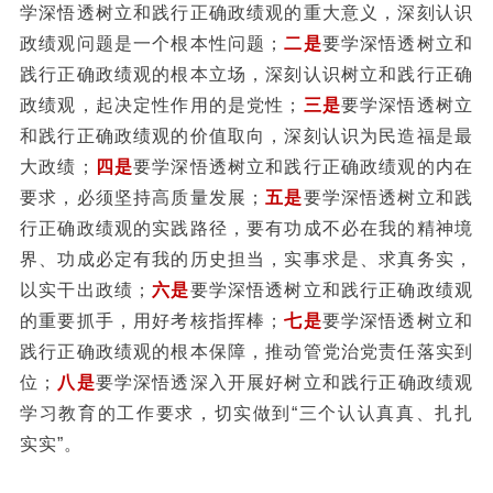
学深悟透树立和践行正确政绩观的重大意义，深刻认识
政绩观问题是一个根本性问题；
二是
要学深悟透树立和
践行正确政绩观的根本立场，深刻认识树立和践行正确
政绩观，起决定性作用的是党性；
三是
要学深悟透树立
和践行正确政绩观的价值取向，深刻认识为民造福是最
大政绩；
四是
要学深悟透树立和践行正确政绩观的内在
要求，必须坚持高质量发展；
五是
要学深悟透树立和践
行正确政绩观的实践路径，要有功成不必在我的精神境
界、功成必定有我的历史担当，实事求是、求真务实，
以实干出政绩；
六是
要学深悟透树立和践行正确政绩观
的重要抓手，用好考核指挥棒；
七是
要学深悟透树立和
践行正确政绩观的根本保障，推动管党治党责任落实到
位；
八是
要学深悟透深入开展好树立和践行正确政绩观
学习教育的工作要求，切实做到“三个认认真真、扎扎
实实”。