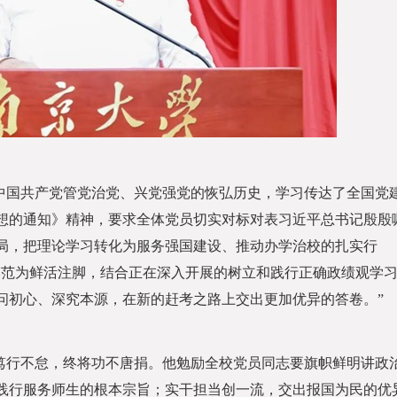
中国共产党管党治党、兴党强党的恢弘历史，学习传达了全国党
想的通知》精神，要求全体党员切实对标对表习近平总书记殷殷
局，把理论学习转化为服务强国建设、推动办学治校的扎实行
模范为鲜活注脚，结合正在深入开展的树立和践行正确政绩观学
问初心、深究本源，在新的赶考之路上交出更加优异的答卷。”
笃行不怠，终将功不唐捐。他勉励全校党员同志要旗帜鲜明讲政
践行服务师生的根本宗旨；实干担当创一流，交出报国为民的优