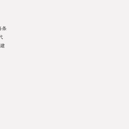
各条
代
勇建