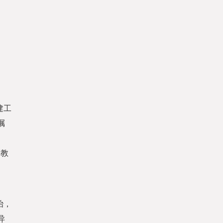
建工
嘱
习教
治，
异