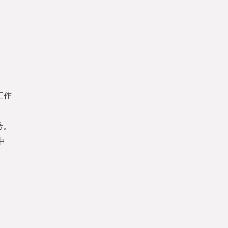
工作
号。
中