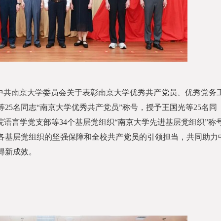
中共南京大学委员会关于表彰南京大学优秀共产党员、优秀党务
25名同志“南京大学优秀共产党员”称号，授予王国光等25名同
院语言学党支部等34个基层党组织“南京大学先进基层党组织”称
各基层党组织的坚强保障和全校共产党员的引领担当，共同助力
得新成效。